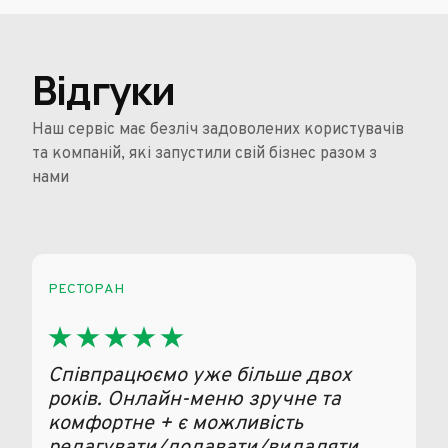
Відгуки
Наш сервіс має безліч задоволених користувачів
та компаній, які запустили свій бізнес разом з
нами
РЕСТОРАН
ДОСТА
Співпрацюємо уже більше двох
Дуже
років. Онлайн-меню зручне та
комп
комфортне + є можливість
а он
редагувати/додавати/видаляти
ефек