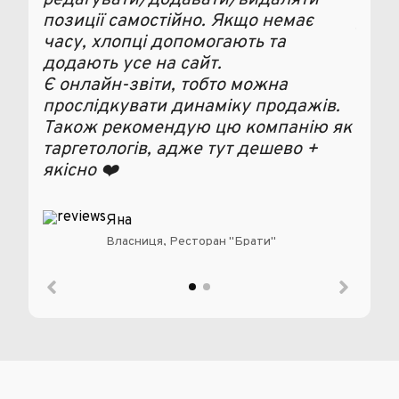
позиції самостійно. Якщо немає
для 
часу, хлопці допомогають та
Реко
додають усе на сайт.
парт
Є онлайн-звіти, тобто можна
прослідкувати динаміку продажів.
Також рекомендую цю компанію як
таргетологів, адже тут дешево +
якісно ❤️
Яна
Власниця, Ресторан "Брати"