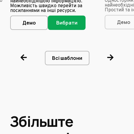
ю
Односторінко
найнеобхіднішою інформацією.
найнеобхідн
Можливість швидко перейти за
Простий та 
посиланнями на інші ресурси.
Демо
Демо
Вибрати
Всі шаблони
Збільште