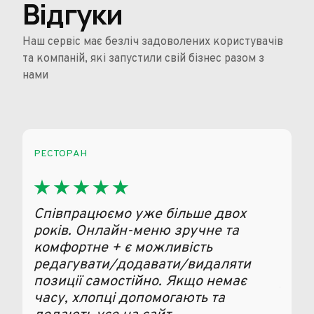
Відгуки
Наш сервіс має безліч задоволених користувачів
та компаній, які запустили свій бізнес разом з
нами
РЕСТОРАН
ДОСТА
Співпрацюємо уже більше двох
Дуже
років. Онлайн-меню зручне та
комп
комфортне + є можливість
а он
редагувати/додавати/видаляти
ефек
позиції самостійно. Якщо немає
для 
часу, хлопці допомогають та
Реко