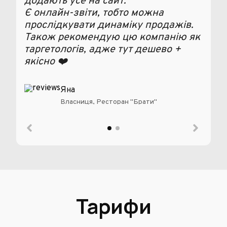
додають усе на сайт.
парт
Є онлайн-звіти, тобто можна
прослідкувати динаміку продажів.
Також рекомендую цю компанію як
таргетологів, адже тут дешево +
якісно ❤️
Яна
Власниця, Ресторан "Брати"
Тарифи