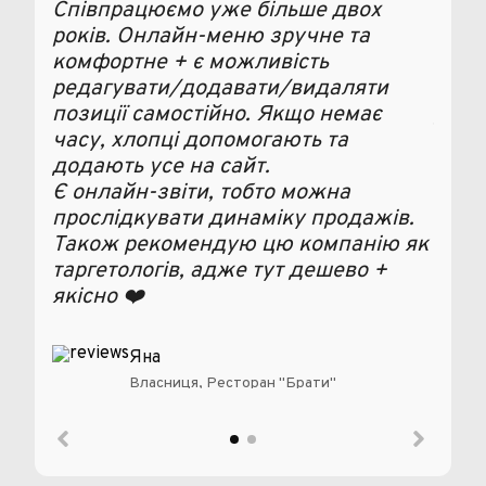
Співпрацюємо уже більше двох
Дуже
років. Онлайн-меню зручне та
комп
комфортне + є можливість
а он
редагувати/додавати/видаляти
ефек
позиції самостійно. Якщо немає
для 
часу, хлопці допомогають та
Реко
додають усе на сайт.
парт
Є онлайн-звіти, тобто можна
прослідкувати динаміку продажів.
Також рекомендую цю компанію як
таргетологів, адже тут дешево +
якісно ❤️
Яна
Власниця, Ресторан "Брати"