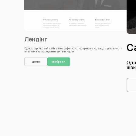
Лендінг
С
Односторінковий сайт з біографічною інформацією, видом діяльності
власника та послугами, які він надає.
Демо
Вибрати
Одн
шви