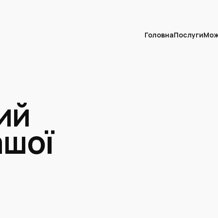
Головна
Послуги
Мож
ий
ашої