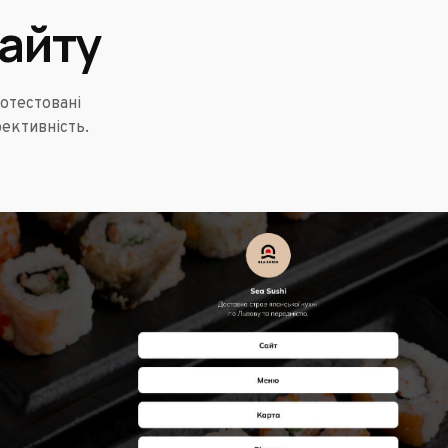
айту
отестовані
фективність.