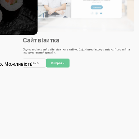
Сайт візитка
Односторінковий сайт-візитка з найнеобхіднішою інформацією. Простий та
інформативний дизайн.
Демо
Вибрати
ю. Можливість