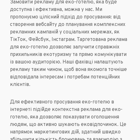
Замовити рекламу для еко-готелю, яка буде
доступна і ефективна, можна у нас. Ми
пропонуємо цілісний підхід до просування: від
створення вебсайту до планування комплексних
рекламних кампаній у соціальних мережах, як
ТікТок, Фейсбук, Інстаграм. Таргетована реклама
для еко-готелю дозволяє залучити справжніх
прихильників екотуризму та прямо комунікувати
із вашою аудиторією. Наші фахівці налаштують
рекламу таким чином, щоб вона якомога точніше
відповідала інтересам і потребам потенційних
клієнтів.
Для ефективного просування еко-готелю в
інтернеті підійде контекстна реклама для еко-
готелю, яка дозволяє показувати оголошення
людям, що активно шукають ековідпочинок. Це
напрямок маркетингових дій, здатний швидко
збільшити кількість бронювань та взаємодію з