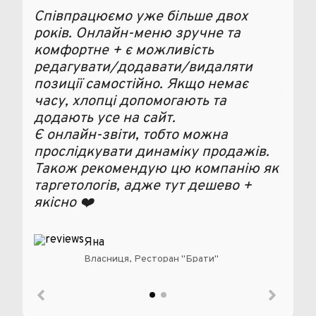
Співпрацюємо уже більше двох
Дуже
років. Онлайн-меню зручне та
комп
комфортне + є можливість
а он
редагувати/додавати/видаляти
ефек
позиції самостійно. Якщо немає
для 
часу, хлопці допомогають та
Реко
додають усе на сайт.
парт
Є онлайн-звіти, тобто можна
прослідкувати динаміку продажів.
Також рекомендую цю компанію як
таргетологів, адже тут дешево +
якісно ❤️
Яна
Власниця, Ресторан "Брати"