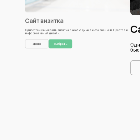
Сайт визитка
С
Одностраничный сайт-визитка с необходимой информацией. Простой и
информативный дизайн.
Демо
Выбрать
Одн
быс