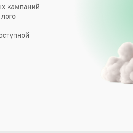
ых кампаний
алого
оступной