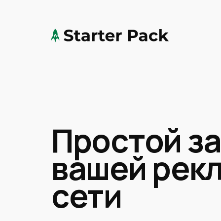
Простой з
вашей рек
сети