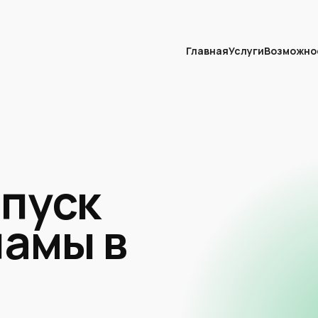
Главная
Услуги
Возможно
апуск
ламы в